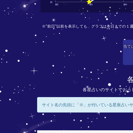
12
8/2
8/3
8/4
※"前日"以前を表示しても、グラフは本日までの１
当て
各星占いのサイトでおう
サイト名の先頭に「※」が付いている星座占い