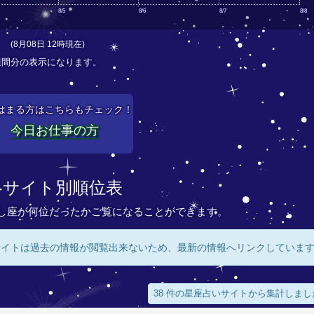
8/5
8/6
8/7
8/8
(8月08日 12時現在)
週間分の表示になります。
はまる方はこちらもチェック！
今日お仕事の方
各サイト別順位表
し座が何位だったかご覧になることができます。
サイトは過去の情報が閲覧出来ないため、最新の情報へリンクしていま
38 件の星座占いサイトから集計しまし