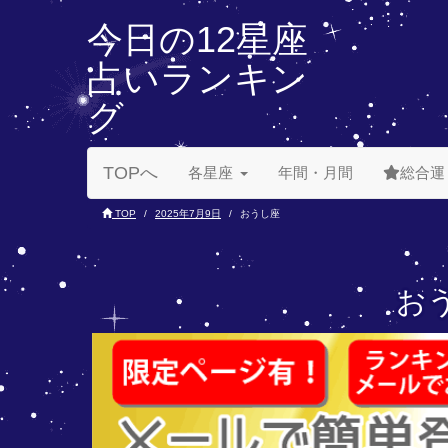
今日の12星座
占いランキン
グ
TOPへ
各星座
年間・月間
総合運
TOP
2025年7月9日
おうし座
おう