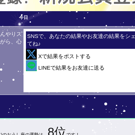
今日
ひんやりス
SNSで、あなたの結果やお友達の結果をシ
ながら、心
てね♪
！
Xで結果をポストする
・・
LINEで結果をお友達に送る
8位
水)の
おうし座の運勢は…
です！