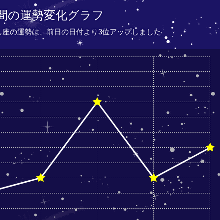
間の運勢変化グラフ
うし座の運勢は、
前日の日付より
3位アップしました