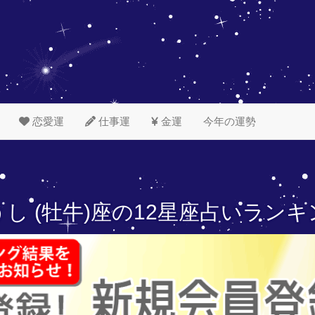
恋愛運
仕事運
金運
今年の運勢
し (牡牛)座の
12星座占いランキ