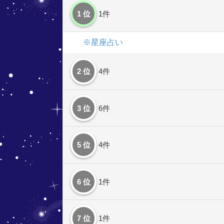
1 位
1件
※星座占い
2 位
4件
3 位
6件
5 位
4件
6 位
1件
7 位
1件