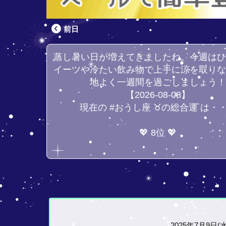
前日
蒸し暑い日が増えてきましたね。今週は
イーツや冷たい飲み物で上手に涼を取り
地よく一週間を過ごしましょう
【2026-08-08】
現在の #おうし座 ♉の総合運 は・
💖 8位 💖
2025年7月9日(