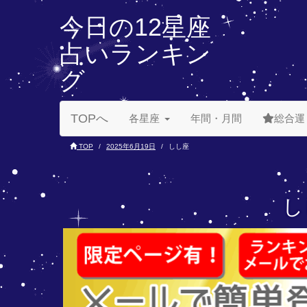
今日の12星座
占いランキン
グ
TOPへ
各星座
年間・月間
総合運
TOP
2025年6月19日
しし座
し