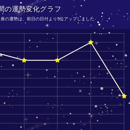
間の運勢変化グラフ
しし座の運勢は、
前日の日付より
9位アップしました