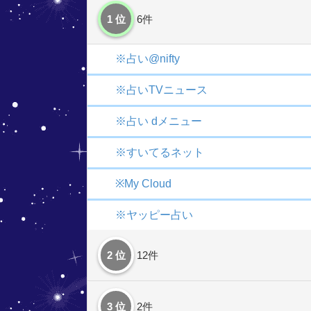
1 位
6件
※占い@nifty
※占いTVニュース
※占い dメニュー
※すいてるネット
※My Cloud
※ヤッピー占い
2 位
12件
3 位
2件