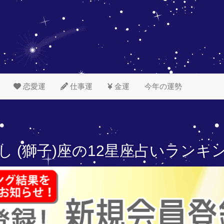
恋愛運
仕事運
金運
今年の運勢
し (獅子)座の
12星座占いランキ