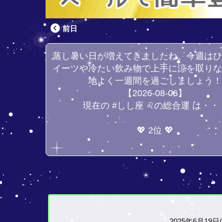
前日
蒸し暑い日が増えてきましたね。今週は
イーツや冷たい飲み物で上手に涼を取り
地よく一週間を過ごしましょう
【2026-08-06】
現在の #しし座 ♌の総合運 は・・
💖 2位 💖
2025年6月19日