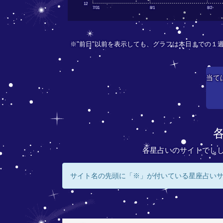
12
7/31
8/1
8/2
※"前日"以前を表示しても、グラフは本日までの１
当て
各星占いのサイトでし
サイト名の先頭に「※」が付いている星座占い