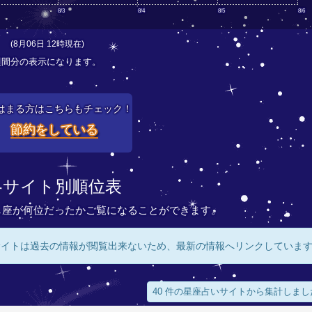
8/3
8/4
8/5
8/6
(8月06日 12時現在)
週間分の表示になります。
はまる方はこちらもチェック！
節約をしている
各サイト別順位表
し座が何位だったかご覧になることができます。
サイトは過去の情報が閲覧出来ないため、最新の情報へリンクしていま
40 件の星座占いサイトから集計しまし