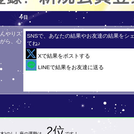
今日
ひんやりス
SNSで、あなたの結果やお友達の結果をシ
ながら、心
てね♪
！
Xで結果をポストする
・
LINEで結果をお友達に送る
2位
(木)の
しし座の運勢は…
です！