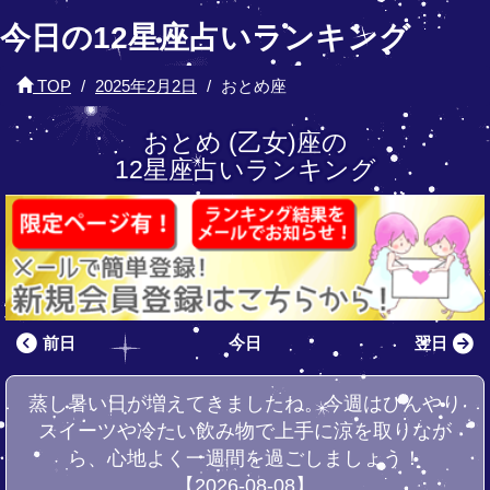
今日の12星座占いランキング
TOP
2025年2月2日
おとめ座
おとめ (乙女)座の
12星座占いランキング
前日
今日
翌日
蒸し暑い日が増えてきましたね。今週はひんやり
スイーツや冷たい飲み物で上手に涼を取りなが
ら、心地よく一週間を過ごしましょう！
【2026-08-08】