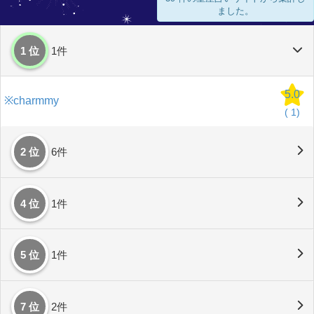
ました。
1 位
1件
5.0
※charmmy
(
1)
2 位
6件
4 位
1件
5 位
1件
7 位
2件