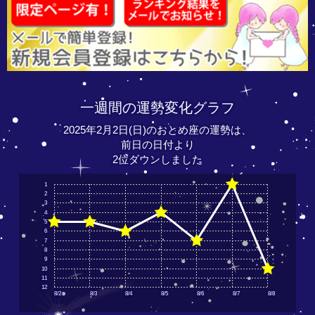
一週間の運勢変化グラフ
2025年2月2日(日)のおとめ座の運勢は、
前日の日付より
2位ダウンしました
1
2
3
4
5
6
7
8
9
10
11
12
8/2
8/3
8/4
8/5
8/6
8/7
8/8