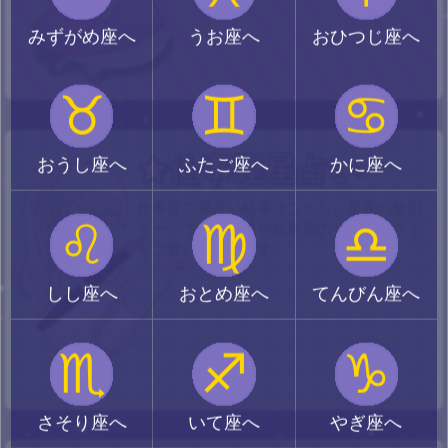
みずがめ座へ
うお座へ
おひつじ座へ
♉
♊
♋
★仕事運星占い
おうし座へ
ふたご座へ
かに座へ
仕事運の星占い結果はこちら。星座の個別
♌
♍
♎
ページではグラフや結果別のサイトリスト
もご覧いただけます。
しし座へ
おとめ座へ
てんびん座へ
♏
♐
♑
さそり座へ
いて座へ
やぎ座へ