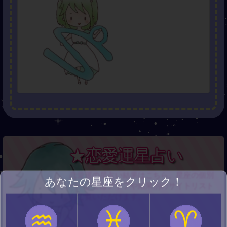
★恋愛運星占い
恋愛運の星占い結果はこちら。星座の個別
あなたの星座をクリック！
ページではグラフや結果別のサイトリスト
もご覧いただけます。
♒
♓
♈