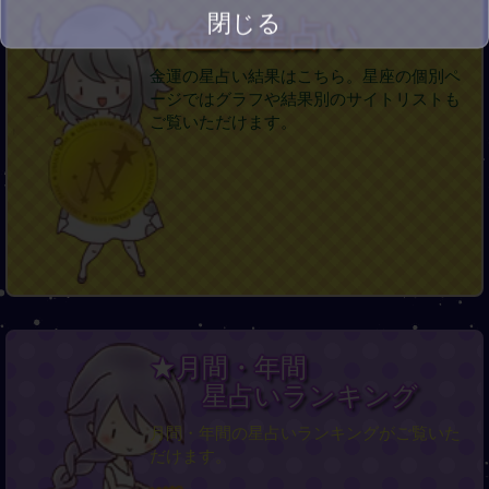
閉じる
★金運星占い
金運の星占い結果はこちら。星座の個別ペ
ージではグラフや結果別のサイトリストも
ご覧いただけます。
★月間・年間
星占いランキング
月間・年間の星占いランキングがご覧いた
だけます。