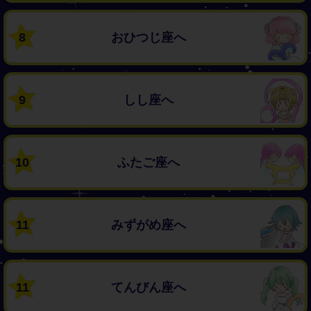
8
おひつじ座へ
9
しし座へ
10
ふたご座へ
11
みずがめ座へ
11
てんびん座へ