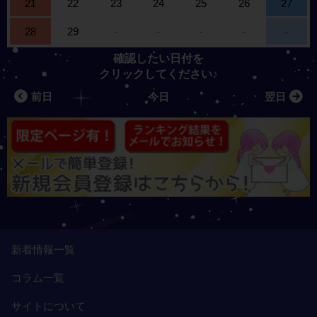
21
22
23
24
25
26
27
28
29
-
-
-
-
-
確認したい日付を
クリックしてください♪
前日
今日
翌日
新着情報一覧
コラム一覧
サイトについて