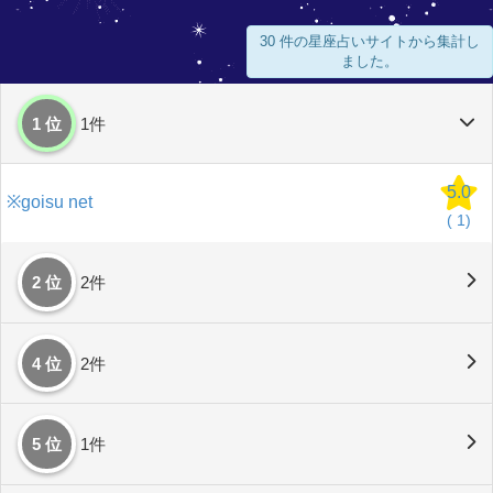
30 件の星座占いサイトから集計し
ました。
1 位
1件
5.0
※goisu net
(
1)
2 位
2件
4 位
2件
5 位
1件