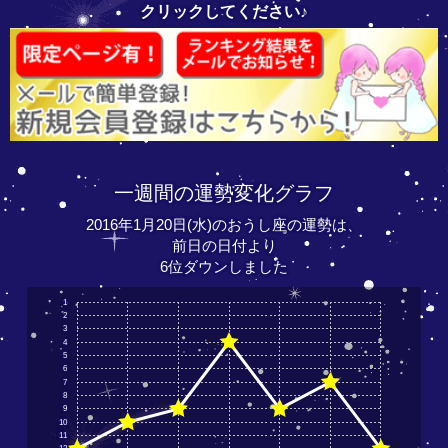
クリックしてください♪
一週間の運勢変化グラフ
2016年1月20日(水)のおうし座の運勢は、
前日の日付より
6位ダウンしました
1
2
3
4
5
6
7
8
9
10
11