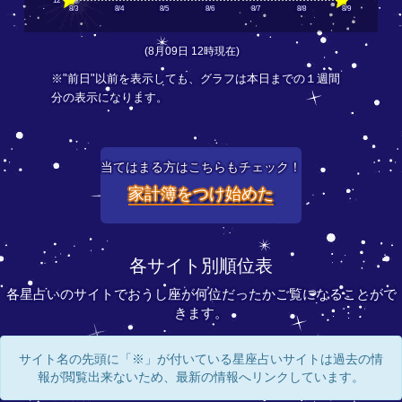
12
8/3
8/4
8/5
8/6
8/7
8/8
8/9
(8月09日 12時現在)
※"前日"以前を表示しても、グラフは本日までの１週間
分の表示になります。
当てはまる方はこちらもチェック！
家計簿をつけ始めた
各サイト別順位表
各星占いのサイトでおうし座が何位だったかご覧になることがで
きます。
サイト名の先頭に「※」が付いている星座占いサイトは過去の情
報が閲覧出来ないため、最新の情報へリンクしています。