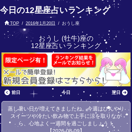
今日の12星座占いランキング
TOP
2016年1月20日
おうし座
おうし (牡牛)座の
12星座占いランキング
前日
今日
翌日
蒸し暑い日が増えてきましたね。今週はひんやり
スイーツや冷たい飲み物で上手に涼を取りなが
ら、心地よく一週間を過ごしましょう！
【2026-08-09】