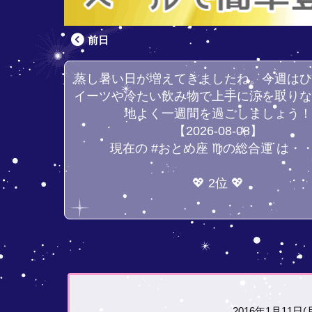
前日
蒸し暑い日が増えてきましたね。今週は
イーツや冷たい飲み物で上手に涼を取り
地よく一週間を過ごしましょう
【2026-08-08】
現在の #おとめ座 ♍の総合運 は・
💖 2位 💖
2016年1月11日(