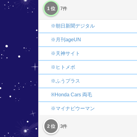
1 位
7件
※朝日新聞デジタル
※月刊ageUN
※天神サイト
※ヒトメボ
※ふうプラス
※Honda Cars 両毛
※マイナビウーマン
2 位
3件