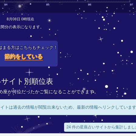
8/4
8/5
8/6
8/7
8月08日 0時現在
週間分の表示になります。
はまる方はこちらもチェック！
節約をしている
各サイト別順位表
め座が何位だったかご覧になることができます。
サイトは過去の情報が閲覧出来ないため、最新の情報へリンクしていま
24 件の星座占いサイトから集計しまし