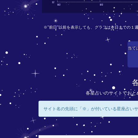
12
8/2
8/3
※"前日"以前を表示しても、グラフは本日までの１
当て
各星占いのサイトでおと
サイト名の先頭に「※」が付いている星座占い