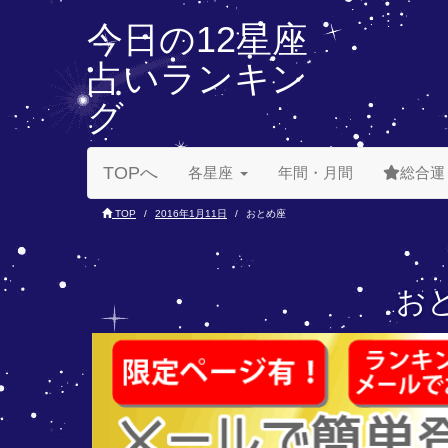
今日の12星座
占いランキン
グ
TOPへ
各星座
年間・月間
総合運
TOP
2016年1月11日
おとめ座
おと