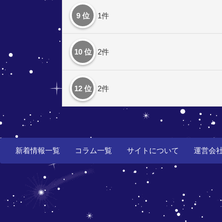
9 位
1件
10 位
2件
12 位
2件
新着情報一覧
コラム一覧
サイトについて
運営会