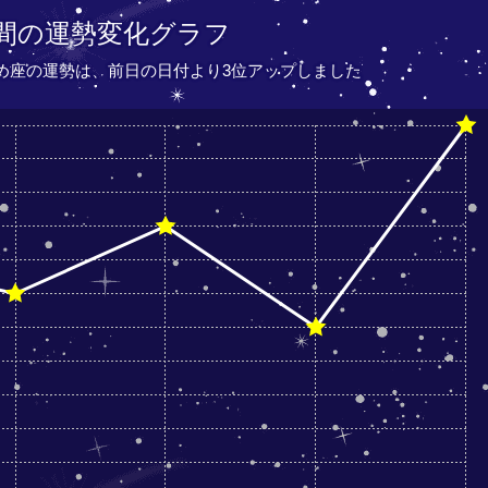
間の運勢変化グラフ
おとめ座の運勢は、
前日の日付より
3位アップしました