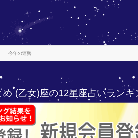
今年の運勢
め (乙女)座の
12星座占いランキ