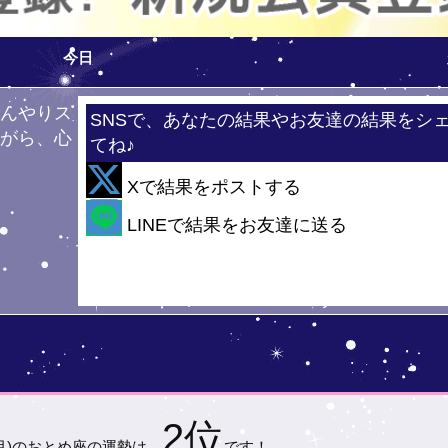
今日
ひんやりス
SNSで、あなたの結果やお友達の結果をシ
ながら、心
てね♪
！
Xで結果をポストする
・・
LINEで結果をお友達に送る
2位
月)の
おとめ座の運勢は…
です！