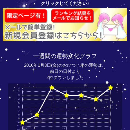
クリックしてください♪
一週間の運勢変化グラフ
2016年1月8日(金)のおひつじ座の運勢は、
前日の日付より
2位ダウンしました
1
2
3
4
5
6
7
8
9
10
11