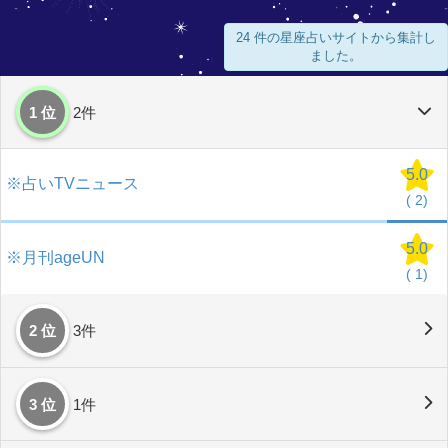
24 件の星座占いサイトから集計し
ました。
1 位
2件
5.0
※占いTVニュース
(
2)
5.0
※月刊ageUN
(
1)
2 位
3件
3 位
1件