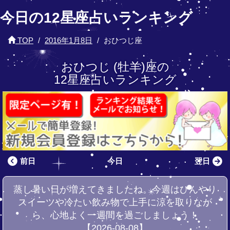
今日の12星座占いランキング
TOP
2016年1月8日
おひつじ座
おひつじ (牡羊)座の
12星座占いランキング
前日
今日
翌日
蒸し暑い日が増えてきましたね。今週はひんやり
スイーツや冷たい飲み物で上手に涼を取りなが
ら、心地よく一週間を過ごしましょう！
【2026-08-08】