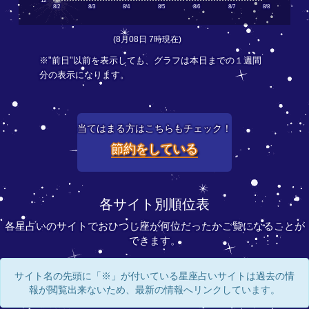
12
8/2
8/3
8/4
8/5
8/6
8/7
8/8
(8月08日 7時現在)
※"前日"以前を表示しても、グラフは本日までの１週間
分の表示になります。
当てはまる方はこちらもチェック！
節約をしている
各サイト別順位表
各星占いのサイトでおひつじ座が何位だったかご覧になることが
できます。
サイト名の先頭に「※」が付いている星座占いサイトは過去の情
報が閲覧出来ないため、最新の情報へリンクしています。