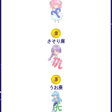
2
さそり座
3
うお座