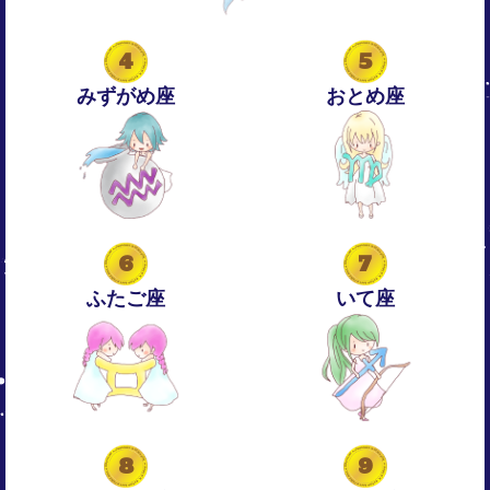
4
5
みずがめ座
おとめ座
6
7
ふたご座
いて座
8
9