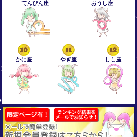
てんびん座
おうし座
10
11
12
かに座
やぎ座
しし座