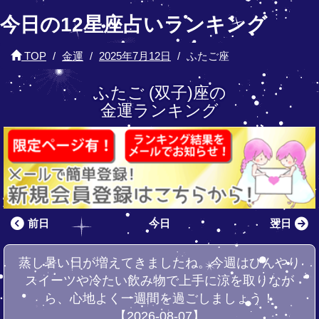
今日の12星座占いランキング
TOP
金運
2025年7月12日
ふたご座
ふたご (双子)座の
金運ランキング
前日
今日
翌日
蒸し暑い日が増えてきましたね。今週はひんやり
スイーツや冷たい飲み物で上手に涼を取りなが
ら、心地よく一週間を過ごしましょう！
【2026-08-07】