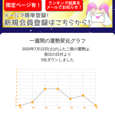
一週間の運勢変化グラフ
2025年7月12日(土)のふたご座の運勢は、
前日の日付より
5位ダウンしました
1
2
3
4
5
6
7
8
9
10
11
12
8/1
8/2
8/3
8/4
8/5
8/6
8/7