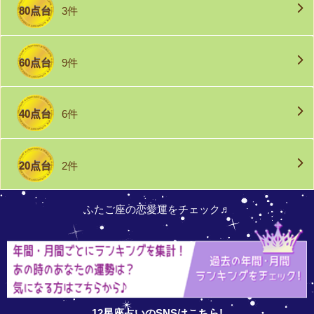
80点台
3件
60点台
9件
40点台
6件
20点台
2件
ふたご座の恋愛運をチェック♬
12星座占いのSNSはこちら!