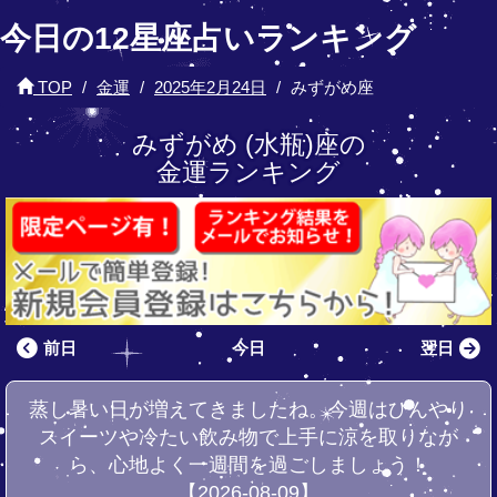
今日の12星座占いランキング
TOP
金運
2025年2月24日
みずがめ座
みずがめ (水瓶)座の
金運ランキング
前日
今日
翌日
蒸し暑い日が増えてきましたね。今週はひんやり
スイーツや冷たい飲み物で上手に涼を取りなが
ら、心地よく一週間を過ごしましょう！
【2026-08-09】