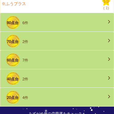
5.0
※ふうプラス
(
1)
80点台
6件
70点台
2件
60点台
7件
40点台
2件
20点台
4件
みずがめ座の恋愛運をチェック♬