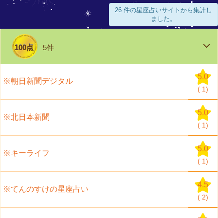
26 件の星座占いサイトから集計し
ました。
100点
5件
5.0
※朝日新聞デジタル
(
1)
5.0
※北日本新聞
(
1)
5.0
※キーライフ
(
1)
4.5
※てんのすけの星座占い
(
2)