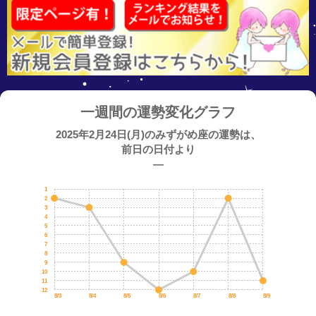
一週間の運勢変化グラフ
2025年2月24日(月)のみずがめ座の運勢は、
前日の日付より
―
1
2
3
4
5
6
7
8
9
10
11
12
8/3
8/4
8/5
8/6
8/7
8/8
8/9