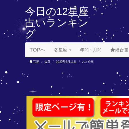
今日の12星座
占いランキン
グ
TOPへ
各星座
年間・月間
総合運
TOP
金運
2025年2月11日
おとめ座