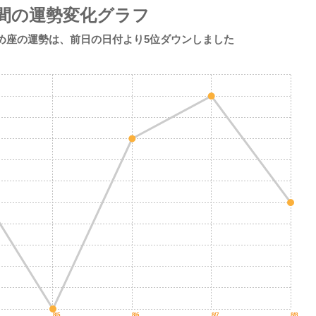
間の運勢変化グラフ
おとめ座の運勢は、
前日の日付より
5位ダウンしました
8/5
8/6
8/7
8/8