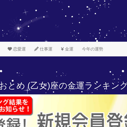
恋愛運
仕事運
金運
今年の運勢
おとめ (乙女)座の
金運ランキン