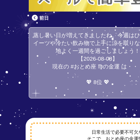
前日
蒸し暑い日が増えてきましたね。今週は
イーツや冷たい飲み物で上手に涼を取り
地よく一週間を過ごしましょう
【2026-08-08】
現在の #おとめ座 ♍の金運 は・・
💖 8位 💖
日常生活で必要不可欠
そこで、おとめ座の金運