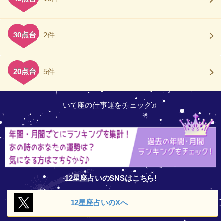
30点台
2件
20点台
5件
いて座の仕事運をチェック♬
12星座占いのSNSはこちら!
12星座占いの
Xへ