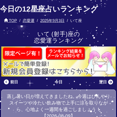
今日の12星座占いランキング
TOP
恋愛運
2025年9月3日
いて座
いて (射手)座の
恋愛運ランキング
前日
今日
翌日
蒸し暑い日が増えてきましたね。今週はひんやり
スイーツや冷たい飲み物で上手に涼を取りなが
ら、心地よく一週間を過ごしましょう！
【2026-08-09】