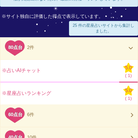
※サイト独自に評価した得点で表示しています。
25 件の星座占いサイトから集計し
ました。
80点台
2件
5.0
※占いAIチャット
(
1)
5.0
※星座占いランキング
(
1)
60点台
6件
40点台
10件