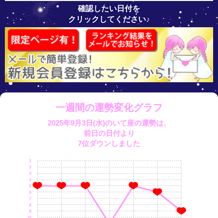
確認したい日付を
クリックしてください♪
一週間の運勢変化グラフ
2025年9月3日(水)のいて座の運勢は、
前日の日付より
7位ダウンしました
1
2
3
4
5
6
7
8
9
10