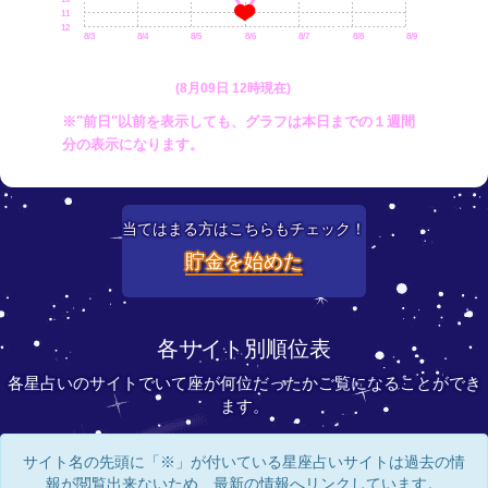
11
12
8/3
8/4
8/5
8/6
8/7
8/8
8/9
(8月09日 12時現在)
※"前日"以前を表示しても、グラフは本日までの１週間
分の表示になります。
当てはまる方はこちらもチェック！
貯金を始めた
各サイト別順位表
各星占いのサイトでいて座が何位だったかご覧になることができ
ます。
サイト名の先頭に「※」が付いている星座占いサイトは過去の情
報が閲覧出来ないため、最新の情報へリンクしています。