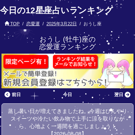
今日の12星座占いランキング
TOP
恋愛運
2025年3月22日
おうし座
おうし (牡牛)座の
恋愛運ランキング
前日
今日
翌日
蒸し暑い日が増えてきましたね。今週はひんやり
スイーツや冷たい飲み物で上手に涼を取りなが
ら、心地よく一週間を過ごしましょう！
【2026-08-08】