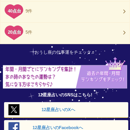
40点台
9件
20点台
5件
おうし座の仕事運をチェック♬
12星座占いのSNSはこちら!
12星座占いの
Xへ
12星座占いの
Facebookへ