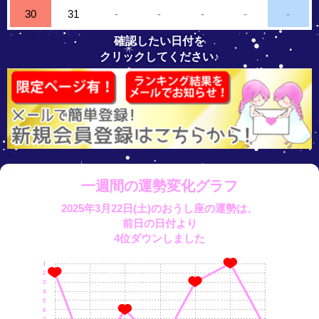
30
31
-
-
-
-
-
確認したい日付を
クリックしてください♪
一週間の運勢変化グラフ
2025年3月22日(土)のおうし座の運勢は、
前日の日付より
4位ダウンしました
1
2
3
4
5
6