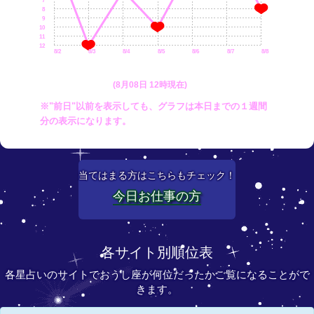
7
8
9
10
11
12
8/2
8/3
8/4
8/5
8/6
8/7
8/8
(8月08日 12時現在)
※"前日"以前を表示しても、グラフは本日までの１週間
分の表示になります。
当てはまる方はこちらもチェック！
今日お仕事の方
各サイト別順位表
各星占いのサイトでおうし座が何位だったかご覧になることがで
きます。