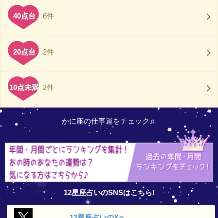
40点台
6件
20点台
2件
10点未満
2件
かに座の仕事運をチェック♬
12星座占いのSNSはこちら!
12星座占いの
Xへ