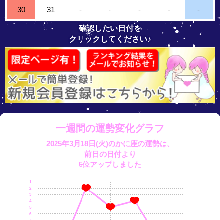
30
31
-
-
-
-
-
確認したい日付を
クリックしてください♪
一週間の運勢変化グラフ
2025年3月18日(火)のかに座の運勢は、
前日の日付より
5位アップしました
1
2
3
4
5
6