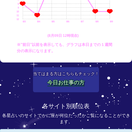
7
8
9
10
11
12
8/3
8/4
8/5
8/6
8/7
8/8
8/9
(8月09日 12時現在)
※"前日"以前を表示しても、グラフは本日までの１週間
分の表示になります。
当てはまる方はこちらもチェック！
今日お仕事の方
各サイト別順位表
各星占いのサイトでかに座が何位だったかご覧になることができ
ます。