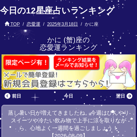
今日の12星座占いランキング
TOP
恋愛運
2025年3月18日
かに座
かに (蟹)座の
恋愛運ランキング
前日
今日
翌日
蒸し暑い日が増えてきましたね。今週はひんやり
スイーツや冷たい飲み物で上手に涼を取りなが
ら、心地よく一週間を過ごしましょう！
【2026-08-09】