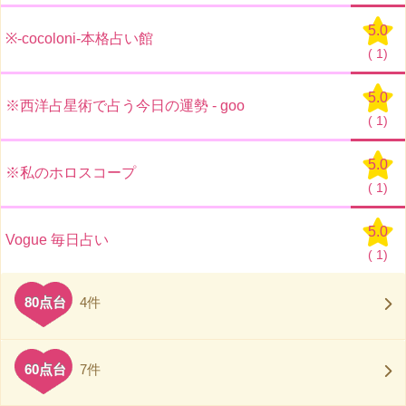
5.0
※-cocoloni-本格占い館
(
1)
5.0
※西洋占星術で占う今日の運勢 - goo
(
1)
5.0
※私のホロスコープ
(
1)
5.0
Vogue 毎日占い
(
1)
80点台
4件
60点台
7件