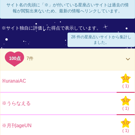
サイト名の先頭に「※」が付いている星座占いサイトは過去の情
報が閲覧出来ないため、最新の情報へリンクしています。
※サイト独自に評価した得点で表示しています。
28 件の星座占いサイトから集計し
ました。
100点
7件
5.0
※uranaiAC
(
1)
5.0
※うらなえる
(
1)
5.0
※月刊ageUN
(
1)