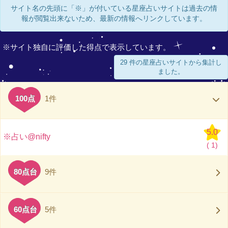
サイト名の先頭に「※」が付いている星座占いサイトは過去の情
報が閲覧出来ないため、最新の情報へリンクしています。
※サイト独自に評価した得点で表示しています。
29 件の星座占いサイトから集計し
ました。
100点
1件
5.0
※占い@nifty
(
1)
80点台
9件
60点台
5件