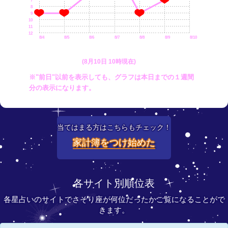
7
8
9
10
11
12
8/4
8/5
8/6
8/7
8/8
8/9
8/10
(8月10日 10時現在)
※"前日"以前を表示しても、グラフは本日までの１週間
分の表示になります。
当てはまる方はこちらもチェック！
家計簿をつけ始めた
各サイト別順位表
各星占いのサイトでさそり座が何位だったかご覧になることがで
きます。