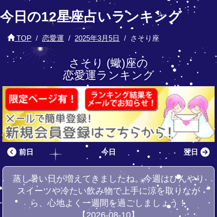
今日の12星座占いランキング
TOP
恋愛運
2025年3月5日
さそり座
さそり (蠍)座の
恋愛運ランキング
前日
今日
翌日
蒸し暑い日が増えてきましたね。今週はひんやり
スイーツや冷たい飲み物で上手に涼を取りなが
ら、心地よく一週間を過ごしましょう！
【2026-08-10】