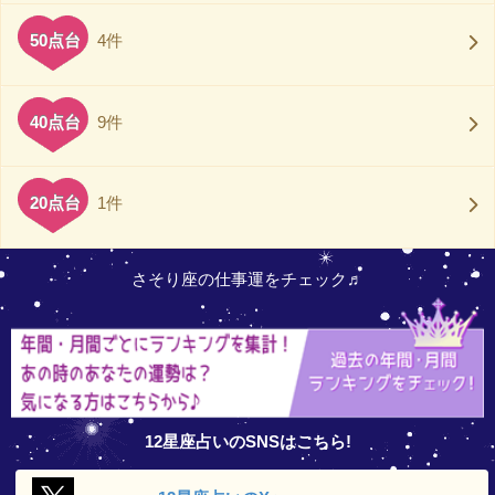
50点台
4件
40点台
9件
20点台
1件
さそり座の仕事運をチェック♬
12星座占いのSNSはこちら!