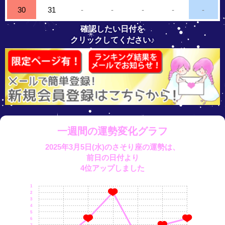
30
31
-
-
-
-
-
確認したい日付を
クリックしてください♪
一週間の運勢変化グラフ
2025年3月5日(水)のさそり座の運勢は、
前日の日付より
4位アップしました
1
2
3
4
5
6