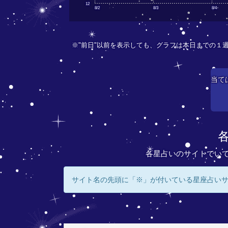
12
8/2
8/3
8/4
※"前日"以前を表示しても、グラフは本日までの１
当て
各星占いのサイトでい
サイト名の先頭に「※」が付いている星座占い