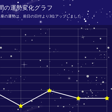
間の運勢変化グラフ
いて座の運勢は、
前日の日付より
3位アップしました