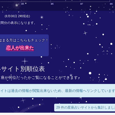
8/5
8/6
8/7
8/8
(8月08日 2時現在)
週間分の表示になります。
はまる方はこちらもチェック！
恋人が出来た
各サイト別順位表
て座が何位だったかご覧になることができます。
サイトは過去の情報が閲覧出来ないため、最新の情報へリンクしていま
29 件の星座占いサイトから集計しまし