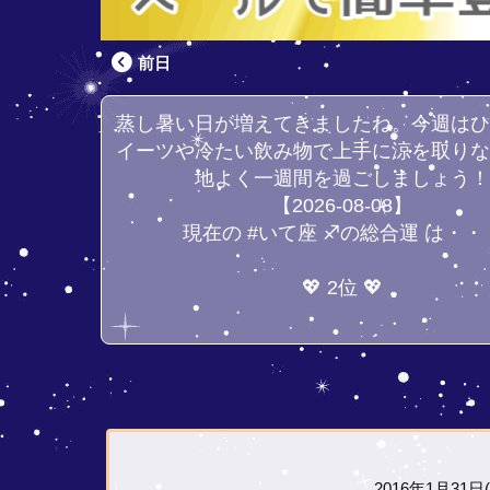
前日
蒸し暑い日が増えてきましたね。今週は
イーツや冷たい飲み物で上手に涼を取り
地よく一週間を過ごしましょう
【2026-08-08】
現在の #いて座 ♐の総合運 は・・
💖 2位 💖
2016年1月31日