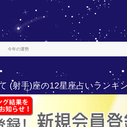
今年の運勢
て (射手)座の
12星座占いランキ