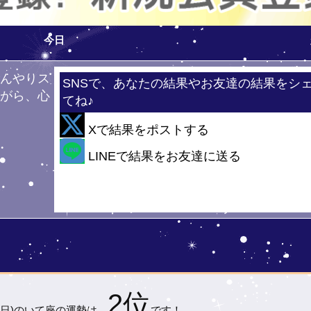
今日
ひんやりス
SNSで、あなたの結果やお友達の結果をシ
ながら、心
てね♪
！
Xで結果をポストする
・
LINEで結果をお友達に送る
2位
(日)の
いて座の運勢は…
です！