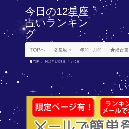
今日の12星座
占いランキン
グ
TOPへ
各星座
年間・月間
総合運
TOP
2016年1月31日
いて座
い