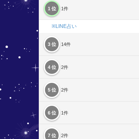
1 位
1件
※LINE占い
3 位
14件
4 位
2件
5 位
2件
6 位
1件
7 位
2件