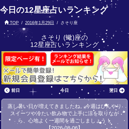
今日の12星座占いランキング
TOP
2016年1月29日
さそり座
さそり (蠍)座の
12星座占いランキング
前日
今日
翌日
蒸し暑い日が増えてきましたね。今週はひんやり
スイーツや冷たい飲み物で上手に涼を取りなが
ら、心地よく一週間を過ごしましょう！
【2026-08-06】