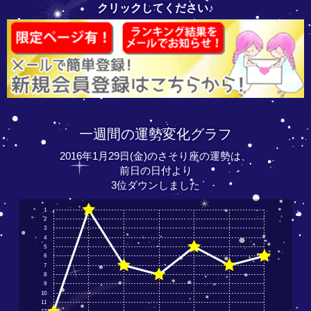
クリックしてください♪
一週間の運勢変化グラフ
2016年1月29日(金)のさそり座の運勢は、
前日の日付より
3位ダウンしました
1
2
3
4
5
6
7
8
9
10
11