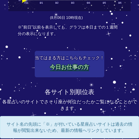
12
7/31
8/1
8/2
8/3
8/4
8/5
8/6
(8月06日 10時現在)
※"前日"以前を表示しても、グラフは本日までの１週間
分の表示になります。
当てはまる方はこちらもチェック！
今日お仕事の方
各サイト別順位表
各星占いのサイトでさそり座が何位だったかご覧になることがで
きます。
サイト名の先頭に「※」が付いている星座占いサイトは過去の情
報が閲覧出来ないため、最新の情報へリンクしています。