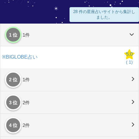
28 件の星座占いサイトから集計し
ました。
1 位
1件
5.0
※BIGLOBE占い
(
1)
2 位
1件
3 位
2件
4 位
2件